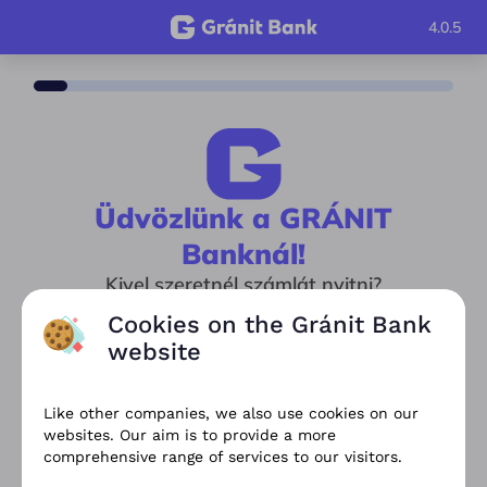
4.0.5
Üdvözlünk a GRÁNIT
Banknál!
Kivel szeretnél számlát nyitni?
Like other companies, we also use cookies on our
websites. Our aim is to provide a more
Egyedül
comprehensive range of services to our visitors.