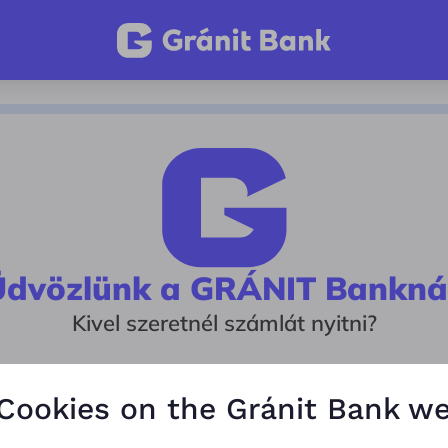
Üdvözlünk a GRÁNIT Banknál
Kivel szeretnél számlát nyitni?