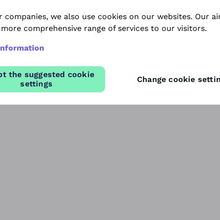
r companies, we also use cookies on our websites. Our ai
 more comprehensive range of services to our visitors.
dül
Közösen a 
information
pt the suggested cookie
Change cookie setti
settings