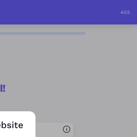
4.0.5
!