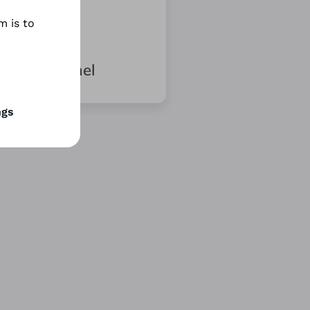
m is to
partneremmel
ngs