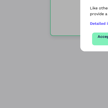
Like othe
provide a
Egye
Detailed 
Acce